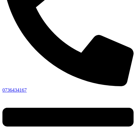
0736434167
Menu